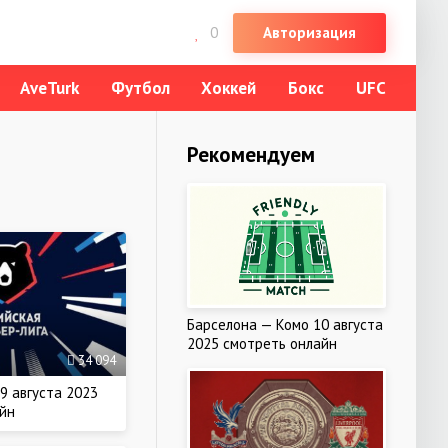
Авторизация
0
АveTurk
Футбол
Хоккей
Бокс
UFC
Рекомендуем
Барселона — Комо 10 августа
2025 смотреть онлайн
34 094
19 августа 2023
йн