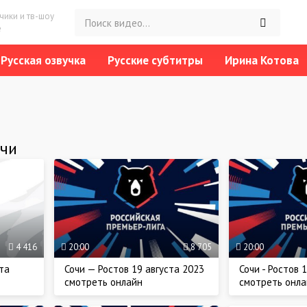
ики и тв-шоу
е
Русская озвучка
Русские субтитры
Ирина Котова
чи
4 416
20:00
8 705
20:00
та
Сочи — Ростов 19 августа 2023
Сочи - Ростов 
смотреть онлайн
смотреть онла