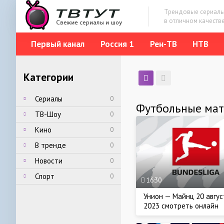
Трендовые сериальч
в отличном качеств
Первый канал
Россия 1
Рен-ТВ
НТВ
Категории
Сериалы
0
Футбольные мат
ТВ-Шоу
0
Кино
0
В тренде
0
Новости
0
Спорт
0
16:30
Унион — Майнц 20 авгус
2023 смотреть онлайн