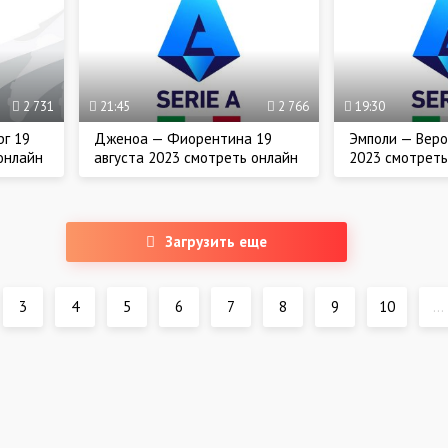
2 731
21:45
2 766
19:30
г 19
Дженоа — Фиорентина 19
Эмполи — Веро
онлайн
августа 2023 смотреть онлайн
2023 смотреть
Загрузить еще
3
4
5
6
7
8
9
10
...