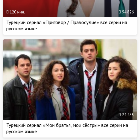
120 мин.
94 826
Турецкий сериал «Приговор / Правосудие» все серии на
русском языке
24 485
Турецкий сериал «Мои братья, мои сёстры» все серии на
русском языке