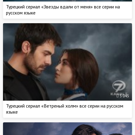
Турецкий сериал «Звезды вдали от меня» все серии на
русском языке
5 045
Турецкий сериал «Ветреный холм» все серии на русском
языке