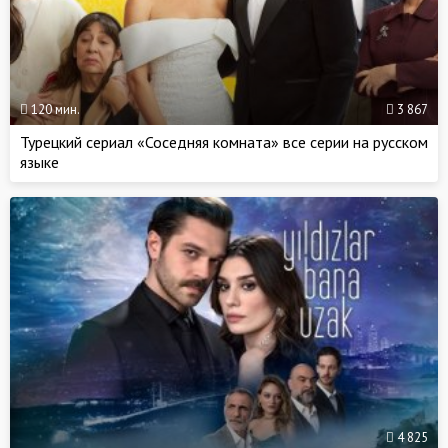
120 мин.
3 867
Турецкий сериал «Соседняя комната» все серии на русском
языке
4 825