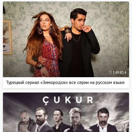
149 814
Турецкий сериал «Зимородок» все серии на русском языке