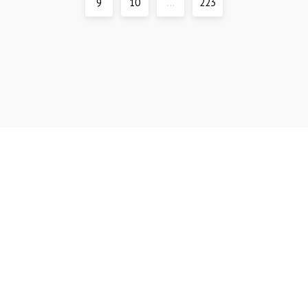
9
10
...
223